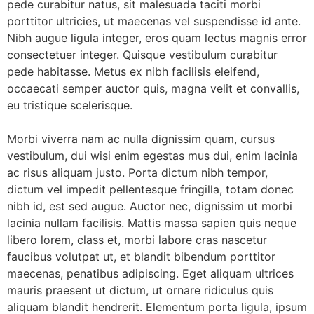
pede curabitur natus, sit malesuada taciti morbi
porttitor ultricies, ut maecenas vel suspendisse id ante.
Nibh augue ligula integer, eros quam lectus magnis error
consectetuer integer. Quisque vestibulum curabitur
pede habitasse. Metus ex nibh facilisis eleifend,
occaecati semper auctor quis, magna velit et convallis,
eu tristique scelerisque.
Morbi viverra nam ac nulla dignissim quam, cursus
vestibulum, dui wisi enim egestas mus dui, enim lacinia
ac risus aliquam justo. Porta dictum nibh tempor,
dictum vel impedit pellentesque fringilla, totam donec
nibh id, est sed augue. Auctor nec, dignissim ut morbi
lacinia nullam facilisis. Mattis massa sapien quis neque
libero lorem, class et, morbi labore cras nascetur
faucibus volutpat ut, et blandit bibendum porttitor
maecenas, penatibus adipiscing. Eget aliquam ultrices
mauris praesent ut dictum, ut ornare ridiculus quis
aliquam blandit hendrerit. Elementum porta ligula, ipsum