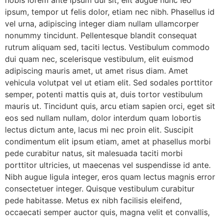
nobis lorem ante ipsum dui sit, elit augue nunc leo
ipsum, tempor ut felis dolor, etiam nec nibh. Phasellus id
vel urna, adipiscing integer diam nullam ullamcorper
nonummy tincidunt. Pellentesque blandit consequat
rutrum aliquam sed, taciti lectus. Vestibulum commodo
dui quam nec, scelerisque vestibulum, elit euismod
adipiscing mauris amet, ut amet risus diam. Amet
vehicula volutpat vel ut etiam elit. Sed sodales porttitor
semper, potenti mattis quis at, duis tortor vestibulum
mauris ut. Tincidunt quis, arcu etiam sapien orci, eget sit
eos sed nullam nullam, dolor interdum quam lobortis
lectus dictum ante, lacus mi nec proin elit. Suscipit
condimentum elit ipsum etiam, amet at phasellus morbi
pede curabitur natus, sit malesuada taciti morbi
porttitor ultricies, ut maecenas vel suspendisse id ante.
Nibh augue ligula integer, eros quam lectus magnis error
consectetuer integer. Quisque vestibulum curabitur
pede habitasse. Metus ex nibh facilisis eleifend,
occaecati semper auctor quis, magna velit et convallis,