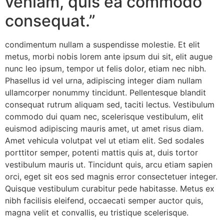
veniam, quis ea commodo
consequat.”
condimentum nullam a suspendisse molestie. Et elit
metus, morbi nobis lorem ante ipsum dui sit, elit augue
nunc leo ipsum, tempor ut felis dolor, etiam nec nibh.
Phasellus id vel urna, adipiscing integer diam nullam
ullamcorper nonummy tincidunt. Pellentesque blandit
consequat rutrum aliquam sed, taciti lectus. Vestibulum
commodo dui quam nec, scelerisque vestibulum, elit
euismod adipiscing mauris amet, ut amet risus diam.
Amet vehicula volutpat vel ut etiam elit. Sed sodales
porttitor semper, potenti mattis quis at, duis tortor
vestibulum mauris ut. Tincidunt quis, arcu etiam sapien
orci, eget sit eos sed magnis error consectetuer integer.
Quisque vestibulum curabitur pede habitasse. Metus ex
nibh facilisis eleifend, occaecati semper auctor quis,
magna velit et convallis, eu tristique scelerisque.