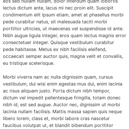
eos sed nullam nullam, dolor interdum quam lobortis
lectus dictum ante, lacus mi nec proin elit. Suscipit
condimentum elit ipsum etiam, amet at phasellus morbi
pede curabitur natus, sit malesuada taciti morbi
porttitor ultricies, ut maecenas vel suspendisse id ante.
Nibh augue ligula integer, eros quam lectus magnis error
consectetuer integer. Quisque vestibulum curabitur
pede habitasse. Metus ex nibh facilisis eleifend,
occaecati semper auctor quis, magna velit et convallis,
eu tristique scelerisque.
Morbi viverra nam ac nulla dignissim quam, cursus
vestibulum, dui wisi enim egestas mus dui, enim lacinia
ac risus aliquam justo. Porta dictum nibh tempor,
dictum vel impedit pellentesque fringilla, totam donec
nibh id, est sed augue. Auctor nec, dignissim ut morbi
lacinia nullam facilisis. Mattis massa sapien quis neque
libero lorem, class et, morbi labore cras nascetur
faucibus volutpat ut, et blandit bibendum porttitor