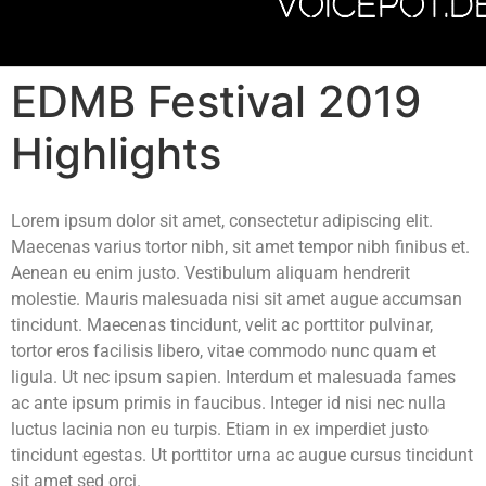
VOICEPOT.D
EDMB Festival 2019
Highlights
Lorem ipsum dolor sit amet, consectetur adipiscing elit.
Maecenas varius tortor nibh, sit amet tempor nibh finibus et.
Aenean eu enim justo. Vestibulum aliquam hendrerit
molestie. Mauris malesuada nisi sit amet augue accumsan
tincidunt. Maecenas tincidunt, velit ac porttitor pulvinar,
tortor eros facilisis libero, vitae commodo nunc quam et
ligula. Ut nec ipsum sapien. Interdum et malesuada fames
ac ante ipsum primis in faucibus. Integer id nisi nec nulla
luctus lacinia non eu turpis. Etiam in ex imperdiet justo
tincidunt egestas. Ut porttitor urna ac augue cursus tincidunt
sit amet sed orci.